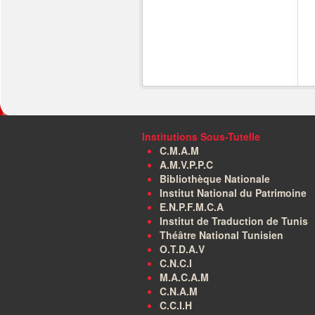
Institutions Sous-Tutelle
C.M.A.M
A.M.V.P.P.C
Bibliothèque Nationale
Institut National du Patrimoine
E.N.P.F.M.C.A
Institut de Traduction de Tunis
Théâtre National Tunisien
O.T.D.A.V
C.N.C.I
M.A.C.A.M
C.N.A.M
C.C.I.H