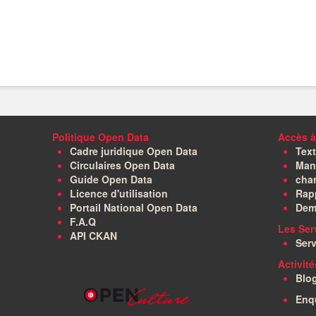
Politique Open Data
Accès à
Cadre juridique Open Data
Text
Circulaires Open Data
Manu
Guide Open Data
char
Licence d'utilisation
Rapp
Portail National Open Data
Dem
F.A.Q
Les Ser
API CKAN
Serv
Activit
Blo
Enq