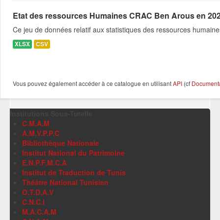
Etat des ressources Humaines CRAC Ben Arous en 20
Ce jeu de données relatif aux statistiques des ressources humaine
XLSX
CSV
Vous pouvez également accéder à ce catalogue en utilisant
API
(cf
Documentat
Institutions Sous-Tutelle
C.M.A.M
A.M.V.P.P.C
Bibliothèque Nationale
Institut National du Patrimoine
E.N.P.F.M.C.A
Institut de Traduction de Tunis
Théâtre National Tunisien
O.T.D.A.V
C.N.C.I
M.A.C.A.M