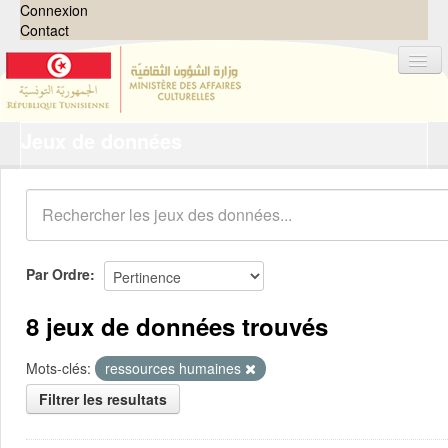
Connexion
Contact
Jeux de données
Jeux de données
Organisations
Groupes
Demandes
0
Par Ordre
À propos
8 jeux de données trouvés
Mots-clés:
ressources humaines
Filtrer les resultats