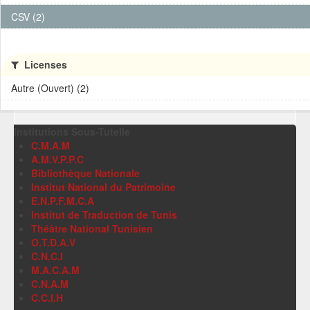
CSV (2)
Licenses
Autre (Ouvert) (2)
Institutions Sous-Tutelle
C.M.A.M
A.M.V.P.P.C
Bibliothèque Nationale
Institut National du Patrimoine
E.N.P.F.M.C.A
Institut de Traduction de Tunis
Théâtre National Tunisien
O.T.D.A.V
C.N.C.I
M.A.C.A.M
C.N.A.M
C.C.I.H