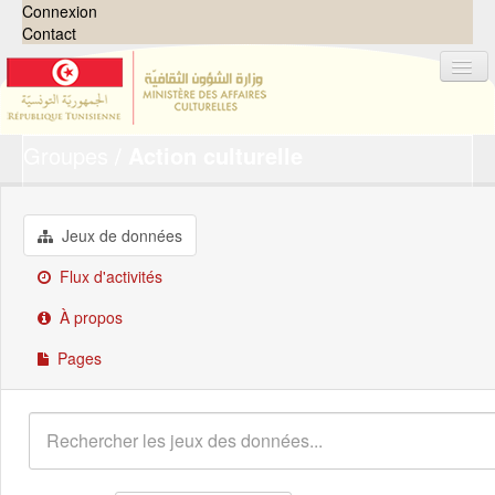
Connexion
Contact
Groupes
Action culturelle
Jeux de données
Organisations
Groupes
Jeux de données
Demandes
0
Flux d'activités
À propos
À propos
Pages