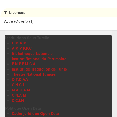
Licenses
Autre (Ouvert) (1)
Institutions Sous-Tutelle
C.M.A.M
A.M.V.P.P.C
Bibliothèque Nationale
Institut National du Patrimoine
E.N.P.F.M.C.A
Institut de Traduction de Tunis
Théâtre National Tunisien
O.T.D.A.V
C.N.C.I
M.A.C.A.M
C.N.A.M
C.C.I.H
Politique Open Data
Cadre juridique Open Data