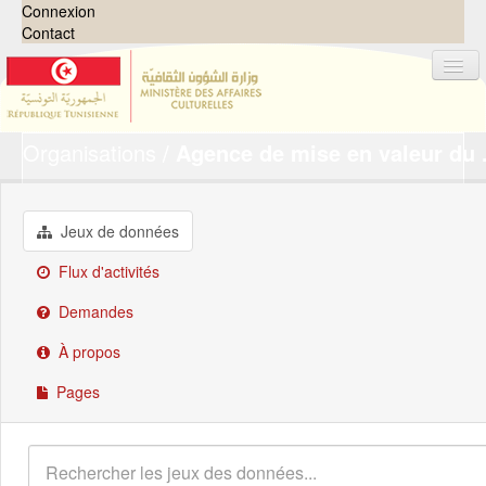
Connexion
Contact
Organisations
Agence de mise en valeur du .
Jeux de données
Organisations
Groupes
Jeux de données
Demandes
0
Flux d'activités
À propos
Demandes
À propos
Pages