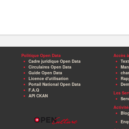
Politique Open Data
Accès à
Cadre juridique Open Data
Text
Circulaires Open Data
Manu
Guide Open Data
char
Licence d'utilisation
Rapp
Portail National Open Data
Dem
F.A.Q
Les Ser
API CKAN
Serv
Activit
Blo
Enq