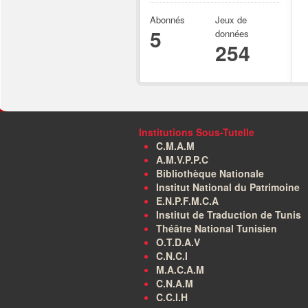
Abonnés
Jeux de
5
données
254
Institutions Sous-Tutelle
C.M.A.M
A.M.V.P.P.C
Bibliothèque Nationale
Institut National du Patrimoine
E.N.P.F.M.C.A
Institut de Traduction de Tunis
Théâtre National Tunisien
O.T.D.A.V
C.N.C.I
M.A.C.A.M
C.N.A.M
C.C.I.H