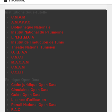
Facebook
Institutions Sous-Tutelle
C.M.A.M
A.M.V.P.P.C
Bibliothèque Nationale
Institut National du Patrimoine
E.N.P.F.M.C.A
Institut de Traduction de Tunis
Théâtre National Tunisien
O.T.D.A.V
C.N.C.I
M.A.C.A.M
C.N.A.M
C.C.I.H
Politique Open Data
Cadre juridique Open Data
Circulaires Open Data
Guide Open Data
Licence d'utilisation
Portail National Open Data
F.A.Q