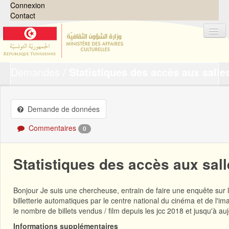
Connexion
Contact
Demandes
Statistiques des accès aux sall
Jeux de données
Organisations
Groupes
Demande de données
Demandes
0
Commentaires
0
À propos
Statistiques des accès aux sal
Bonjour Je suis une chercheuse, entrain de faire une enquête sur la
billetterie automatiques par le centre national du cinéma et de l'i
le nombre de billets vendus / film depuis les jcc 2018 et jusqu'à a
Informations supplémentaires