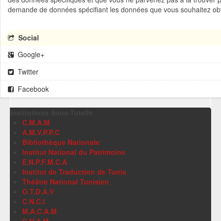
demande de données spécifiant les données que vous souhaitez obt
Social
Google+
Twitter
Facebook
Institutions Sous-Tutelle
C.M.A.M
A.M.V.P.P.C
Bibliothèque Nationale
Institut National du Patrimoine
E.N.P.F.M.C.A
Institut de Traduction de Tunis
Théâtre National Tunisien
O.T.D.A.V
C.N.C.I
M.A.C.A.M