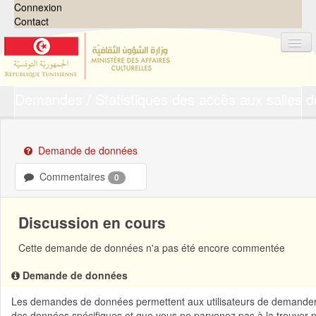
Connexion
Contact
Demandes
Statistiques des accès aux salles 
Jeux de données
Organisations
Groupes
Demande de données
Demandes
0
Commentaires
0
À propos
Discussion en cours
Cette demande de données n'a pas été encore commentée
Demande de données
Les demandes de données permettent aux utilisateurs de demander d
des données spécifiques et que vous ne parvenez pas à la trouver 