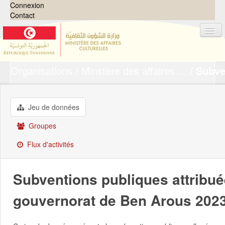
Connexion
Contact
Organisations
Minstère des affaires ...
Subve
Jeux de données
Organisations
Groupes
Jeu de données
Demandes
0
Groupes
À propos
Flux d'activités
Subventions publiques attribué
gouvernorat de Ben Arous 202