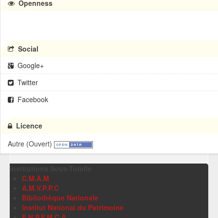
Openness
Social
Google+
Twitter
Facebook
Licence
Autre (Ouvert)
Institutions Sous-Tutelle
C.M.A.M
A.M.V.P.P.C
Bibliothèque Nationale
Institut National du Patrimoine
E.N.P.F.M.C.A