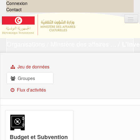
Connexion
Contact
Organisations
Minstère des affaires ...
L'inve
Jeux de données
Organisations
Groupes
Jeu de données
Demandes
0
Groupes
À propos
Flux d'activités
Budget et Subvention