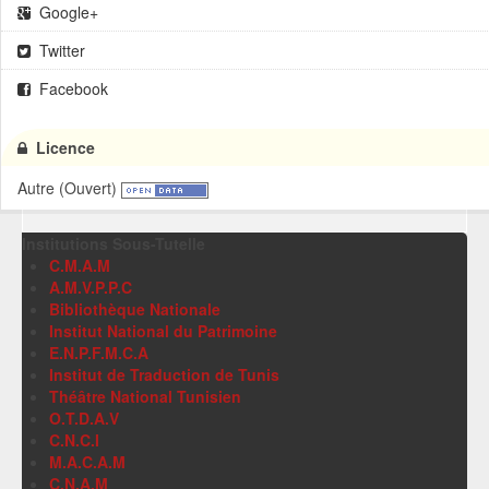
Google+
Twitter
Facebook
Licence
Autre (Ouvert)
Institutions Sous-Tutelle
C.M.A.M
A.M.V.P.P.C
Bibliothèque Nationale
Institut National du Patrimoine
E.N.P.F.M.C.A
Institut de Traduction de Tunis
Théâtre National Tunisien
O.T.D.A.V
C.N.C.I
M.A.C.A.M
C.N.A.M