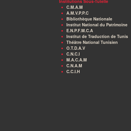
Institutions Sous-Tutelle
C.M.A.M
A.M.V.P.P.C
Bibliothèque Nationale
Institut National du Patrimoine
E.N.P.F.M.C.A
Institut de Traduction de Tunis
Théâtre National Tunisien
O.T.D.A.V
C.N.C.I
M.A.C.A.M
C.N.A.M
C.C.I.H