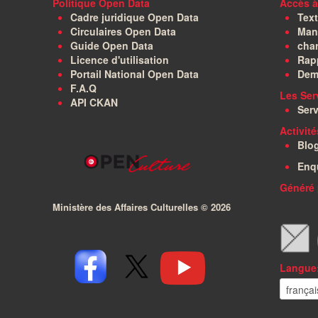
Politique Open Data
Accès à
Cadre juridique Open Data
Text
Circulaires Open Data
Manu
Guide Open Data
char
Licence d'utilisation
Rapp
Portail National Open Data
Dem
F.A.Q
Les Ser
API CKAN
Serv
Activit
Blo
Enq
Généré 
Ministère des Affaires Culturelles ©
2026
Langue