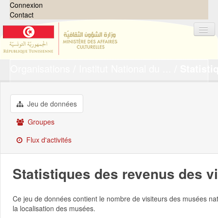
Connexion
Contact
Organisations
Institut National du ...
Statisti
Jeux de données
Organisations
Groupes
Jeu de données
Demandes
0
Groupes
À propos
Flux d'activités
Statistiques des revenus des v
Ce jeu de données contient le nombre de visiteurs des musées nati
la localisation des musées.