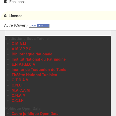
Facebook
Licence
Autre (Ouvert)
Institutions Sous-Tutelle
C.M.A.M
A.M.V.P.P.C
Bibliothèque Nationale
Institut National du Patrimoine
E.N.P.F.M.C.A
Institut de Traduction de Tunis
Théâtre National Tunisien
O.T.D.A.V
C.N.C.I
M.A.C.A.M
C.N.A.M
C.C.I.H
Politique Open Data
Cadre juridique Open Data