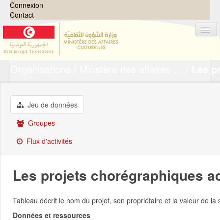
Connexion
Contact
Organisations
Minstère des affaires ...
Les pr
Jeux de données
Organisations
Groupes
Jeu de données
Demandes
0
Groupes
À propos
Flux d'activités
Les projets chorégraphiques a
Tableau décrit le nom du projet, son propriétaire et la valeur de l
Données et ressources