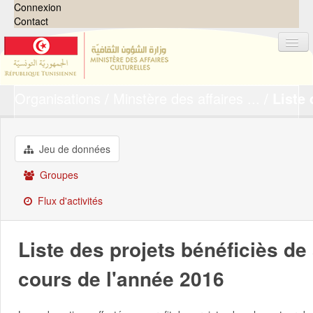
Connexion
Contact
Organisations
Minstère des affaires ...
Liste 
Jeux de données
Organisations
Groupes
Jeu de données
Demandes
0
Groupes
À propos
Flux d'activités
Liste des projets bénéficiès de
cours de l'année 2016