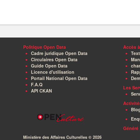
Politique Open Data
Accès à
Cadre juridique Open Data
Text
Circulaires Open Data
Manu
Guide Open Data
char
Licence d'utilisation
Rapp
Portail National Open Data
Dem
F.A.Q
Les Ser
API CKAN
Serv
Activit
Blo
Enq
Généré 
Ministère des Affaires Culturelles ©
2026