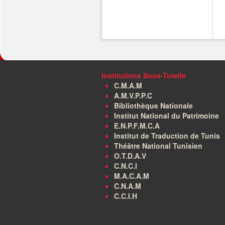
Institutions Sous-Tutelle
C.M.A.M
A.M.V.P.P.C
Bibliothèque Nationale
Institut National du Patrimoine
E.N.P.F.M.C.A
Institut de Traduction de Tunis
Théâtre National Tunisien
O.T.D.A.V
C.N.C.I
M.A.C.A.M
C.N.A.M
C.C.I.H